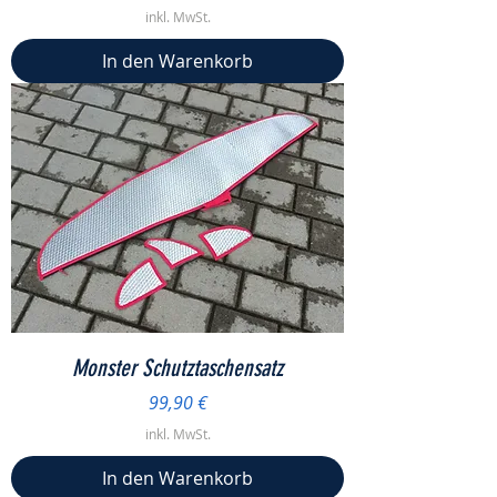
inkl. MwSt.
In den Warenkorb
Monster Schutztaschensatz
Preis
99,90 €
inkl. MwSt.
In den Warenkorb