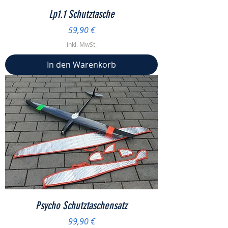
Lp1.1 Schutztasche
Preis
59,90 €
inkl. MwSt.
In den Warenkorb
Psycho Schutztaschensatz
Preis
99,90 €