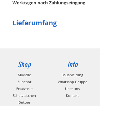
Werktagen nach Zahlungseingang
versendet. Ist der Artikel aktuell
nicht auf Lager, können Sie eine E-
Lieferumfang
Mail-Benachrichtigung anfordern.
Flächenschutztasche
mit
Reißverschluss
Shop
Info
Modelle
Bauanleitung
Zubehör
Whatsapp Gruppe
Ersatzteile
Über uns
Schutztaschen
Kontakt
Dekore
Propeller
Hilfe
Kontakt