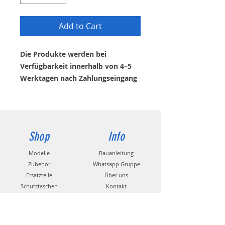
Add to Cart
Die Produkte werden bei
Verfügbarkeit innerhalb von 4–5
Werktagen nach Zahlungseingang
versendet. Ist der Artikel aktuell
nicht auf Lager, können Sie eine E-
Mail-Benachrichtigung anfordern.
Shop
Info
Modelle
Bauanleitung
Zubehör
Whatsapp Gruppe
Ersatzteile
Über uns
Schutztaschen
Kontakt
Dekore
Propeller